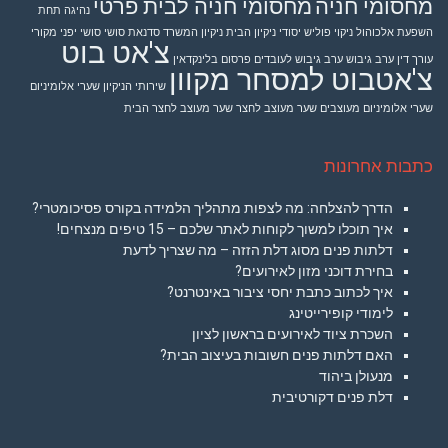
מחסומי חניה
מחסומי חניה לבית פרטי
נהיגה תחת
השפעת אלכוהול
ניקוי פוליש יסודי
ניקיון הבית
ניקיון המשרד
סדנאת סושי
סושי יפני מקורי
צ'אט בוט
עורך דין
ערב גיבוש
ערב גיבוש לעובדים
פרסום בלינקדאין
צ'אטבוט למסחר מקוון
שירותי הניקיון
שערי אלומיניום
שערי אלומיניום מעוצבים
שער מעוצב לחצר
שער מעוצב לחצר הבית
כתבות אחרונות
הדרך להצלחה: מה לצפות מתהליך הלמידה בקורס פסיכומטרי?
איך תוכלו למשוך לקוחות לאתר שלכם – 15 טיפים מנצחים!
דלתות פנים מסוג דלת הזזה – מה שצריך לדעת
בחירת דוכני מזון לאירועים?
איך לכתוב כתבת יחסי ציבור באינטרנט?
לימודי קופירייטינג
השכרת ציוד לאירועים בראשון לציון
האם דלתות פנים חשובות בעיצוב הבית?
מנעולן ביהוד
דלת פנים דקורטיבית