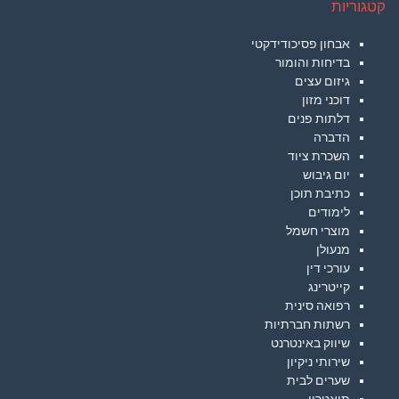
קטגוריות
אבחון פסיכודידקטי
בדיחות והומור
גיזום עצים
דוכני מזון
דלתות פנים
הדברה
השכרת ציוד
יום גיבוש
כתיבת תוכן
לימודים
מוצרי חשמל
מנעולן
עורכי דין
קייטרינג
רפואה סינית
רשתות חברתיות
שיווק באינטרנט
שירותי ניקיון
שערים לבית
תיאטרון