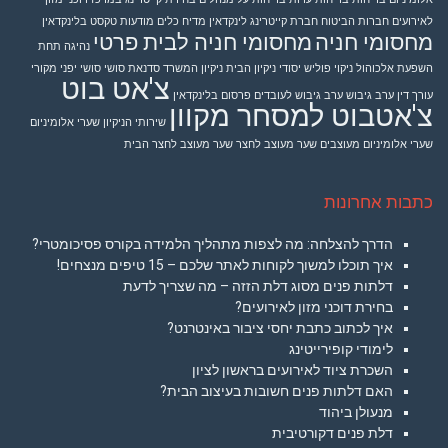
לאירועים
חברות הביטוח
חברת קייטרינג
לינקדאין
מדיח כלים
מודעות טקסט בלינקדאין
מחסומי חניה
מחסומי חניה לבית פרטי
נהיגה תחת
השפעת אלכוהול
ניקוי פוליש יסודי
ניקיון הבית
ניקיון המשרד
סדנאת סושי
סושי יפני מקורי
צ'אט בוט
עורך דין
ערב גיבוש
ערב גיבוש לעובדים
פרסום בלינקדאין
צ'אטבוט למסחר מקוון
שירותי הניקיון
שערי אלומיניום
שערי אלומיניום מעוצבים
שער מעוצב לחצר
שער מעוצב לחצר הבית
כתבות אחרונות
הדרך להצלחה: מה לצפות מתהליך הלמידה בקורס פסיכומטרי?
איך תוכלו למשוך לקוחות לאתר שלכם – 15 טיפים מנצחים!
דלתות פנים מסוג דלת הזזה – מה שצריך לדעת
בחירת דוכני מזון לאירועים?
איך לכתוב כתבת יחסי ציבור באינטרנט?
לימודי קופירייטינג
השכרת ציוד לאירועים בראשון לציון
האם דלתות פנים חשובות בעיצוב הבית?
מנעולן ביהוד
דלת פנים דקורטיבית