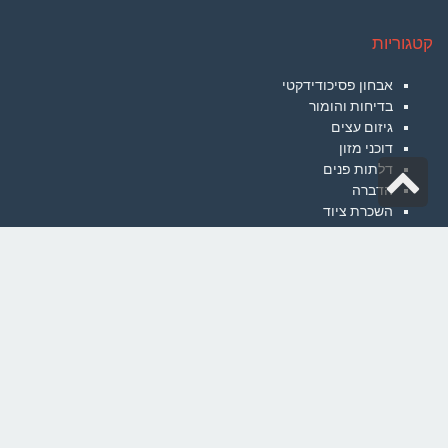
קטגוריות
אבחון פסיכודידקטי
בדיחות והומור
גיזום עצים
דוכני מזון
גלילה
דלתות פנים
הדברה
לראש
השכרת ציוד
יום גיבוש
העמוד
כתיבת תוכן
לימודים
מוצרי חשמל
מנעולן
עורכי דין
קייטרינג
רפואה סינית
רשתות חברתיות
שיווק באינטרנט
שירותי ניקיון